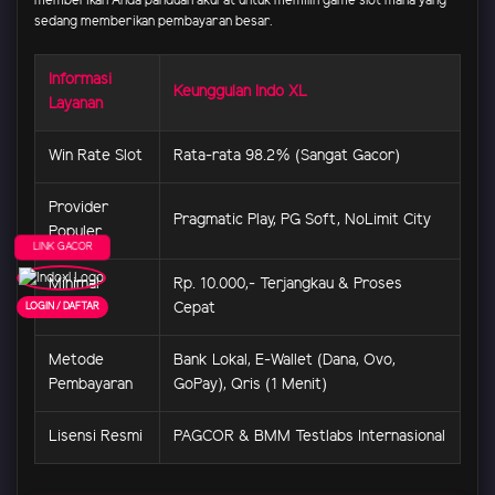
memberikan Anda panduan akurat untuk memilih game slot mana yang
sedang memberikan pembayaran besar.
Informasi
Keunggulan Indo XL
Layanan
Win Rate Slot
Rata-rata 98.2% (Sangat Gacor)
Provider
Pragmatic Play, PG Soft, NoLimit City
Populer
LINK GACOR
Minimal
Rp. 10.000,- Terjangkau & Proses
Deposit
Cepat
LOGIN / DAFTAR
Metode
Bank Lokal, E-Wallet (Dana, Ovo,
Pembayaran
GoPay), Qris (1 Menit)
Lisensi Resmi
PAGCOR & BMM Testlabs Internasional