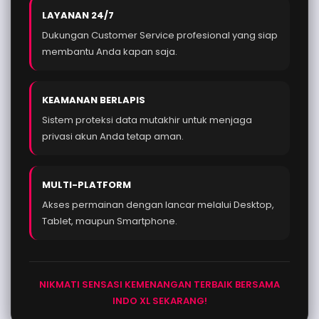
LAYANAN 24/7
Dukungan Customer Service profesional yang siap
membantu Anda kapan saja.
KEAMANAN BERLAPIS
Sistem proteksi data mutakhir untuk menjaga
privasi akun Anda tetap aman.
MULTI-PLATFORM
Akses permainan dengan lancar melalui Desktop,
Tablet, maupun Smartphone.
NIKMATI SENSASI KEMENANGAN TERBAIK BERSAMA
INDO XL SEKARANG!